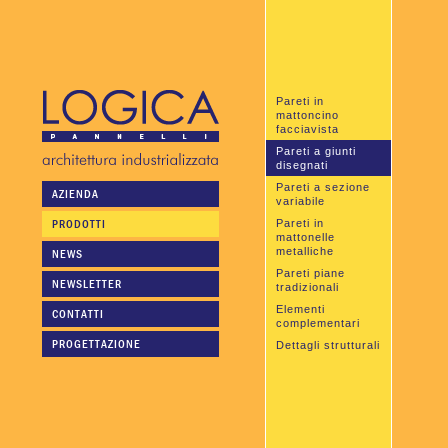
Pareti in
mattoncino
facciavista
Pareti a giunti
disegnati
Pareti a sezione
AZIENDA
variabile
PRODOTTI
Pareti in
mattonelle
metalliche
NEWS
Pareti piane
NEWSLETTER
tradizionali
Elementi
CONTATTI
complementari
PROGETTAZIONE
Dettagli strutturali