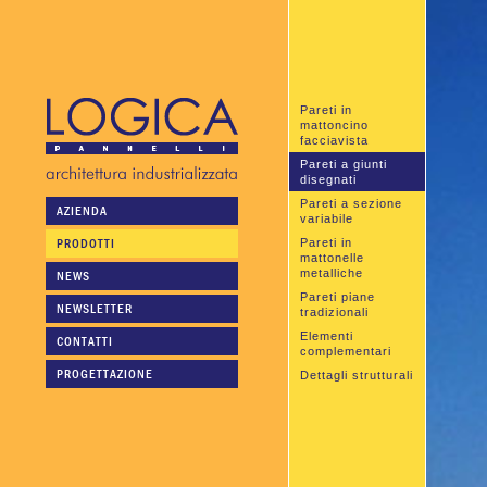
Pareti in
mattoncino
facciavista
Pareti a giunti
disegnati
Pareti a sezione
AZIENDA
variabile
PRODOTTI
Pareti in
mattonelle
metalliche
NEWS
Pareti piane
NEWSLETTER
tradizionali
Elementi
CONTATTI
complementari
PROGETTAZIONE
Dettagli strutturali