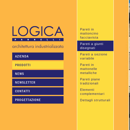
Pareti in
mattoncino
facciavista
Pareti a giunti
disegnati
Pareti a sezione
AZIENDA
variabile
PRODOTTI
Pareti in
mattonelle
metalliche
NEWS
Pareti piane
NEWSLETTER
tradizionali
Elementi
CONTATTI
complementari
PROGETTAZIONE
Dettagli strutturali