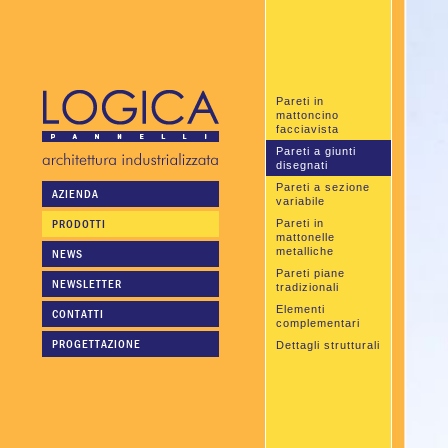
Pareti in
mattoncino
facciavista
Pareti a giunti
disegnati
Pareti a sezione
AZIENDA
variabile
PRODOTTI
Pareti in
mattonelle
metalliche
NEWS
Pareti piane
NEWSLETTER
tradizionali
Elementi
CONTATTI
complementari
PROGETTAZIONE
Dettagli strutturali