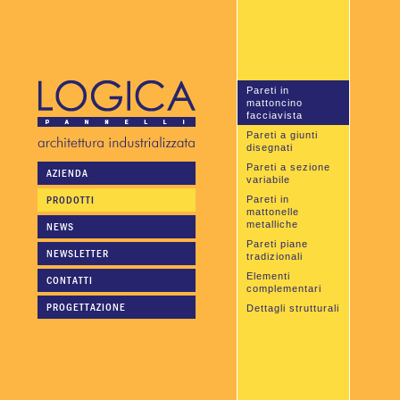
Pareti in
mattoncino
facciavista
Pareti a giunti
disegnati
Pareti a sezione
AZIENDA
variabile
PRODOTTI
Pareti in
mattonelle
metalliche
NEWS
Pareti piane
NEWSLETTER
tradizionali
Elementi
CONTATTI
complementari
PROGETTAZIONE
Dettagli strutturali