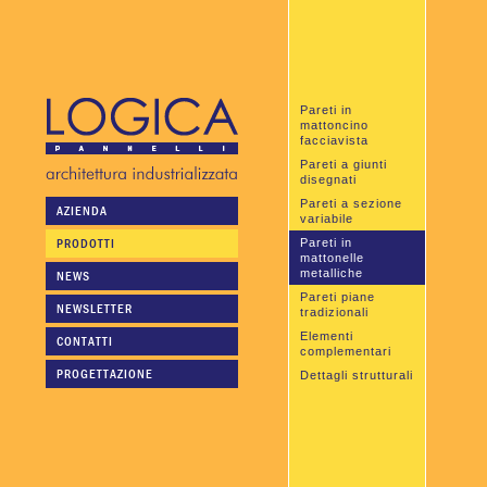
Pareti in
mattoncino
facciavista
Pareti a giunti
disegnati
Pareti a sezione
AZIENDA
variabile
PRODOTTI
Pareti in
mattonelle
metalliche
NEWS
Pareti piane
NEWSLETTER
tradizionali
Elementi
CONTATTI
complementari
PROGETTAZIONE
Dettagli strutturali